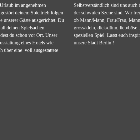
en Urlaub im angenehmen
Selbstverständlich sind uns auch 
gestört deinem Spieltrieb folgen
der schwulen Szene sind. Wir fre
se unserer Gäste ausgerichtet. Du
ob Mann/Mann, Frau/Frau, Mann/
 all deinen Spielsachen
gross/klein, dick/dünn, lieb/bös
ndest du schon vor Ort. Unser
speziellen Spiel. Lasst euch inspi
usstattung eines Hotels wie
unsere Stadt Berlin !
 über eine voll ausgestattete