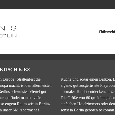
Philosophi
FETISCH KIEZ
m Europe’ Straßenfest die
Küche und sogar einen Balkon. Da
ropa macht, ist den allermeisten
eigene, gut ausgerüstete Playroo
rlins schwulstes Viertel gut
normaler Tourist entdecken, auß
uropa findet man so viele
Die Größe von 60 qm lohnt jeden
 so engem Raum wie in Berlin-
einfachen Hotelzimmers oder den
ch unser SM Apartment !
sonst in Berlin geboten bekommt.